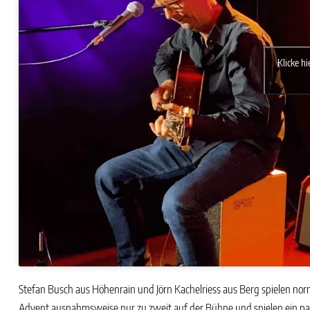
Klicke h
Stefan Busch aus Höhenrain und Jörn Kachelriess aus Berg spielen n
Advent ausnahmsweise nur zu zweit auf der Bühne und spielen ein pa