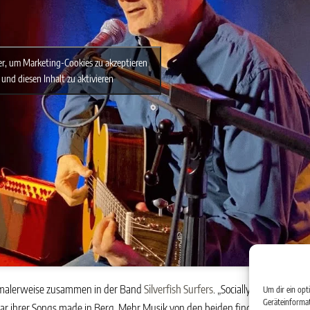
ier, um Marketing-Cookies zu akzeptieren
und diesen Inhalt zu aktivieren
ormalerweise zusammen in der Band
Silverfish Surfers
. „Socially distanced“ s
Um dir ein opt
Geräteinformat
ar ihrer Songs made in Berg. Mehr Musik von den beiden findet man auf de